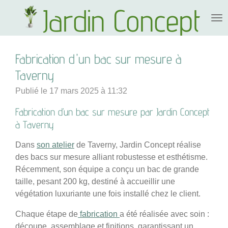
Jardin Concept
Passer
au
contenu
principal
Fabrication d'un bac sur mesure à
Taverny
Publié le 17 mars 2025 à 11:32
Fabrication d’un bac sur mesure par Jardin Concept
à Taverny
Dans
son atelier
de Taverny, Jardin Concept réalise
des bacs sur mesure alliant robustesse et esthétisme.
Récemment, son équipe a conçu un bac de grande
taille, pesant 200 kg, destiné à accueillir une
végétation luxuriante une fois installé chez le client.
Chaque étape de
fabrication
a été réalisée avec soin :
découpe, assemblage et finitions, garantissant un