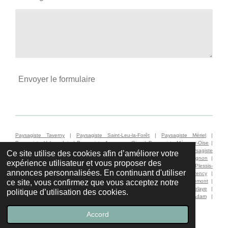
Envoyer le formulaire
Paysagiste Taverny
|
Paysagiste Saint-Leu-la-Forêt
|
Paysagiste Mériel
|
Paysagiste
Valmondois
|
Paysagiste Auvers-sur-Oise
|
Paysagiste Méry-sur-Oise
|
Paysagiste Parmain
|
Paysagiste L'Isle-Adam
|
Paysagiste Eaubonne
|
Paysagiste
Ce site utilise des cookies afin d’améliorer votre
Ermont
|
Paysagiste Andilly
|
Paysagiste Saint-Prix
|
Paysagiste Montlignon
|
expérience utilisateur et vous proposer des
Paysagiste Béthemont-la-Forêt
|
Paysagiste Chauvry
|
Paysagiste Le Plessis-
annonces personnalisées. En continuant d'utiliser
Bouchard
|
Paysagiste Soisy-sous-Montmorency
|
Paysagiste Montmorency
|
ce site, vous confirmez que vous acceptez notre
Paysagiste Sannois
|
Paysagiste Enghien-les-Bains
|
Paysagiste Bouffémont
|
Paysagiste Bessancourt
|
Paysagiste Beauchamp
|
Paysagiste Pierrelaye
|
politique d’utilisation des cookies.
Paysagiste Franconville
|
Paysagiste Frépillon
|
Paysagiste Villiers-Adam
|
Paysagiste Pontoise |
Paysagiste Orgeval
© 2025 Jardin Concept Paysagiste
Accord